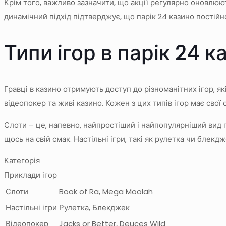
Крім того, важливо зазначити, що акції регулярно оновлюют
динамічний підхід підтверджує, що парік 24 казино постійн
Типи ігор в парік 24 к
Гравці в казино отримують доступ до різноманітних ігор, які
відеопокер та живі казино. Кожен з цих типів ігор має свої 
Слоти – це, напевно, найпростіший і найпопулярніший вид
щось на свій смак. Настільні ігри, такі як рулетка чи блек
Категорія
Приклади ігор
Слоти
Book of Ra, Mega Moolah
Настільні ігри
Рулетка, Блекджек
Відеопокер
Jacks or Better, Deuces Wild