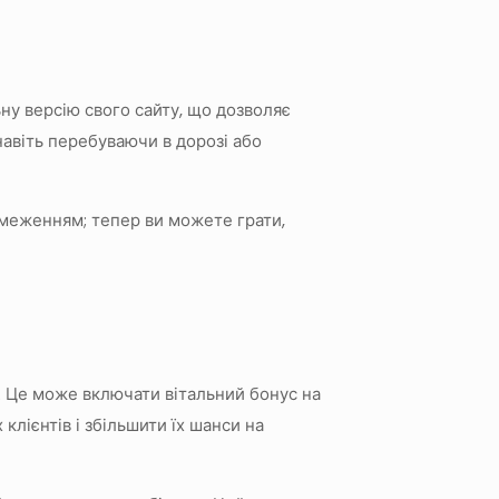
ьну версію свого сайту, що дозволяє
навіть перебуваючи в дорозі або
бмеженням; тепер ви можете грати,
м. Це може включати вітальний бонус на
клієнтів і збільшити їх шанси на