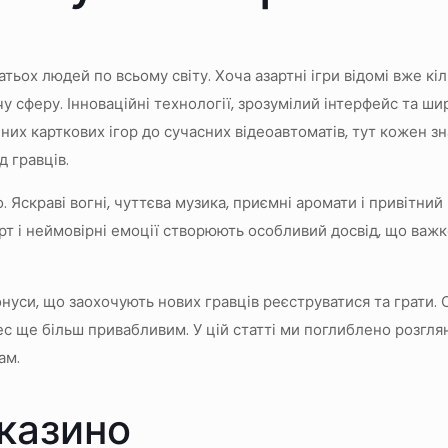
тьох людей по всьому світу. Хоча азартні ігри відомі вже кі
у сферу. Інноваційні технології, зрозумілий інтерфейс та ши
чних карткових ігор до сучасних відеоавтоматів, тут кожен з
д гравців.
. Яскраві вогні, чуттєва музика, приємні аромати і привітн
рт і неймовірні емоції створюють особливий досвід, що важко
 бонуси, що заохочують нових гравців реєструватися та грати
ес ще більш привабливим. У цій статті ми поглиблено розгля
ам.
 казино