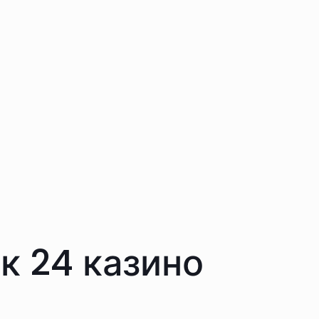
ік 24 казино