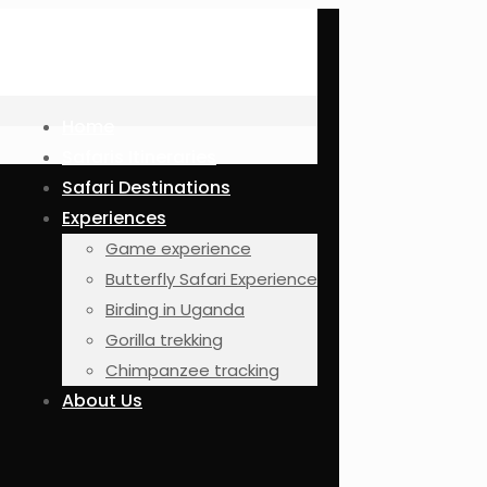
Home
Safaris Itineraries
Safari Destinations
Experiences
Game experience
Butterfly Safari Experience
Birding in Uganda
Gorilla trekking
Chimpanzee tracking
About Us