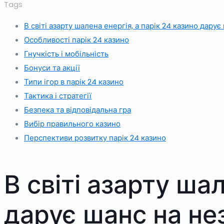
Tags
В світі азарту шалена енергія, а парік 24 казино дарує
Особливості парік 24 казино
Гнучкість і мобільність
Бонуси та акції
Типи ігор в парік 24 казино
Тактика і стратегії
Безпека та відповідальна гра
Вибір правильного казино
Перспективи розвитку парік 24 казино
В світі азарту ша
дарує шанс на нез