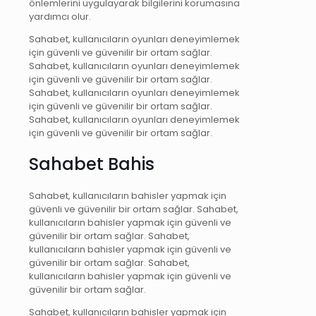
önlemlerini uygulayarak bilgilerini korumasına
yardımcı olur.
Sahabet, kullanıcıların oyunları deneyimlemek
için güvenli ve güvenilir bir ortam sağlar.
Sahabet, kullanıcıların oyunları deneyimlemek
için güvenli ve güvenilir bir ortam sağlar.
Sahabet, kullanıcıların oyunları deneyimlemek
için güvenli ve güvenilir bir ortam sağlar.
Sahabet, kullanıcıların oyunları deneyimlemek
için güvenli ve güvenilir bir ortam sağlar.
Sahabet Bahis
Sahabet, kullanıcıların bahisler yapmak için
güvenli ve güvenilir bir ortam sağlar. Sahabet,
kullanıcıların bahisler yapmak için güvenli ve
güvenilir bir ortam sağlar. Sahabet,
kullanıcıların bahisler yapmak için güvenli ve
güvenilir bir ortam sağlar. Sahabet,
kullanıcıların bahisler yapmak için güvenli ve
güvenilir bir ortam sağlar.
Sahabet, kullanıcıların bahisler yapmak için