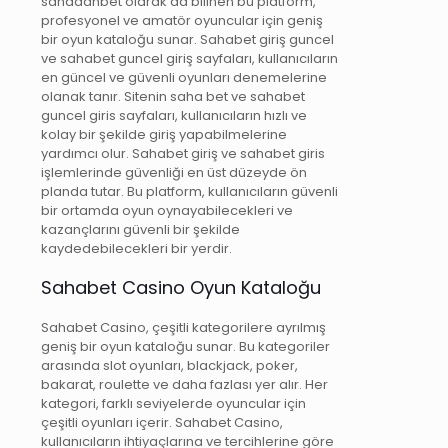
sahadanbet olarak da bilinen bu platform,
profesyonel ve amatör oyuncular için geniş
bir oyun kataloğu sunar. Sahabet giriş guncel
ve sahabet guncel giriş sayfaları, kullanıcıların
en güncel ve güvenli oyunları denemelerine
olanak tanır. Sitenin saha bet ve sahabet
guncel giris sayfaları, kullanıcıların hızlı ve
kolay bir şekilde giriş yapabilmelerine
yardımcı olur. Sahabet giriş ve sahabet giris
işlemlerinde güvenliği en üst düzeyde ön
planda tutar. Bu platform, kullanıcıların güvenli
bir ortamda oyun oynayabilecekleri ve
kazançlarını güvenli bir şekilde
kaydedebilecekleri bir yerdir.
Sahabet Casino Oyun Kataloğu
Sahabet Casino, çeşitli kategorilere ayrılmış
geniş bir oyun kataloğu sunar. Bu kategoriler
arasında slot oyunları, blackjack, poker,
bakarat, roulette ve daha fazlası yer alır. Her
kategori, farklı seviyelerde oyuncular için
çeşitli oyunları içerir. Sahabet Casino,
kullanıcıların ihtiyaçlarına ve tercihlerine göre