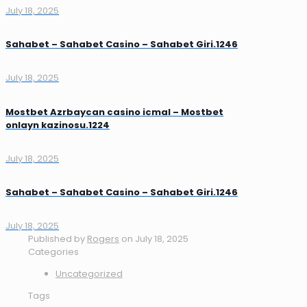
July 18, 2025
Sahabet – Sahabet Casino – Sahabet Giri.1246
July 18, 2025
Mostbet Azrbaycan casino icmal – Mostbet
onlayn kazinosu.1224
July 18, 2025
Sahabet – Sahabet Casino – Sahabet Giri.1246
July 18, 2025
Published by
Rogers
on
July 18, 2025
Categories
Uncategorized
Tags