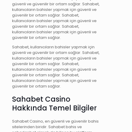
güvenli ve güvenilir bir ortam sağlar. Sahabet,
kullanıcıların bahisler yapmak için güvenli ve
güvenilir bir ortam sağlar. Sahabet,
kullanıcıların bahisler yapmak için güvenli ve
güvenilir bir ortam sağlar. Sahabet,
kullanıcıların bahisler yapmak için güvenli ve
güvenilir bir ortam sağlar.
Sahabet, kullanıcıların bahisler yapmak için
güvenli ve güvenilir bir ortam sağlar. Sahabet,
kullanıcıların bahisler yapmak için güvenli ve
güvenilir bir ortam sağlar. Sahabet,
kullanıcıların bahisler yapmak için güvenli ve
güvenilir bir ortam sağlar. Sahabet,
kullanıcıların bahisler yapmak için güvenli ve
güvenilir bir ortam sağlar.
Sahabet Casino
Hakkında Temel Bilgiler
Sahabet Casino, en güvenli ve güvenilir bahis
sitelerinden biridir. Sahabet bahis ve