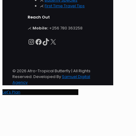
⋌
Butterfly Species
⋌
First Time Travel Tips
Reach Out
⋌
Mobile:
+256 780 363258
Instagram
Facebook
TikTok
X
© 2026 Afro-Tropical Butterfly | All Rights
Reserved. Developed By
Samuel Digital
Agency
Let's Plan