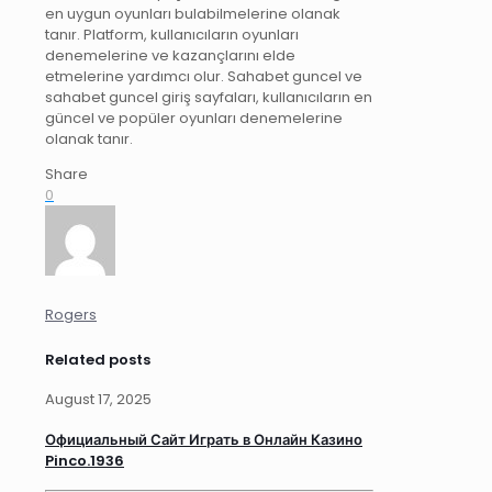
en uygun oyunları bulabilmelerine olanak
tanır. Platform, kullanıcıların oyunları
denemelerine ve kazançlarını elde
etmelerine yardımcı olur. Sahabet guncel ve
sahabet guncel giriş sayfaları, kullanıcıların en
güncel ve popüler oyunları denemelerine
olanak tanır.
Share
0
Rogers
Related posts
August 17, 2025
Официальный Сайт Играть в Онлайн Казино
Pinco.1936