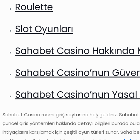
Roulette
Slot Oyunları
Sahabet Casino Hakkında M
Sahabet Casino’nun Güven
Sahabet Casino’nun Yasa
Sahabet Casino resmi giriş sayfasına hoş geldiniz. Sahabet Ca
guncel giris yöntemleri hakkında detaylı bilgileri burada bul
ihtiyaçlarını karşılamak için çeşitli oyun türleri sunar. Saha 