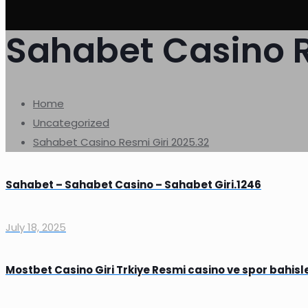
Sahabet Casino R
Home
Uncategorized
Sahabet Casino Resmi Giri 2025.32
Sahabet – Sahabet Casino – Sahabet Giri.1246
July 18, 2025
Mostbet Casino Giri Trkiye Resmi casino ve spor bahisl