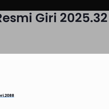
esmi Giri 2025.32
eri.2088