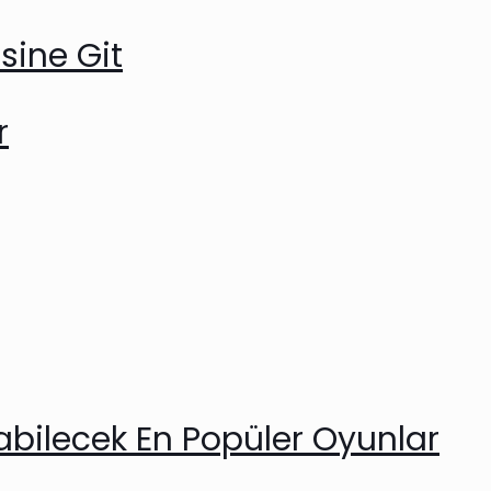
sine Git
r
bilecek En Popüler Oyunlar