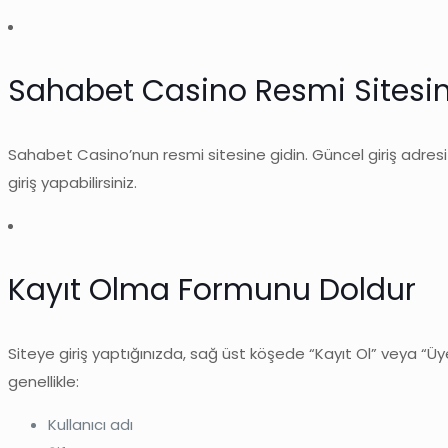
Sahabet Casino Resmi Sitesin
Sahabet Casino’nun resmi sitesine gidin. Güncel giriş adres
giriş yapabilirsiniz.
Kayıt Olma Formunu Doldur
Siteye giriş yaptığınızda, sağ üst köşede “Kayıt Ol” veya “Üye
genellikle:
Kullanıcı adı