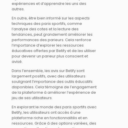
expériences et d’apprendre les uns des
autres.
En outre, être bien informé sur les aspects
techniques des paris sportifs, comme
l’analyse des cotes et la lecture des
tendances, peut grandement améliorer les
performances des parieurs. Cela renforce
l’importance d’explorer les ressources
éducatives offertes par Betify et de les utiliser
pour devenir un parieur plus conscient et
avisé.
Dans l’ensemble, les avis sur Betify sont
largement positifs, avec des utilisateurs
soulignant l’importance des outils éducatifs
disponibles. Cela témoigne de l’engagement
de la plateforme à améliorer l’expérience de
jeu de ses utilisateurs.
En explorant le monde des paris sportifs avec
Betify, les utilisateurs ont accès à une
plateforme riche en fonctionnalités et en
ressources. Grâce à des options variées, des