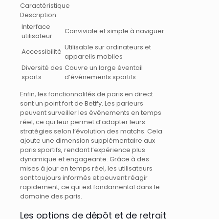
Caractéristique
Description
Interface
Conviviale et simple à naviguer
utilisateur
Utilisable sur ordinateurs et
Accessibilité
appareils mobiles
Diversité des
Couvre un large éventail
sports
d’événements sportifs
Enfin, les fonctionnalités de paris en direct
sont un point fort de Betify. Les parieurs
peuvent surveiller les événements en temps
réel, ce qui leur permet d’adapter leurs
stratégies selon l’évolution des matchs. Cela
ajoute une dimension supplémentaire aux
paris sportifs, rendant l’expérience plus
dynamique et engageante. Grâce à des
mises à jour en temps réel, les utilisateurs
sont toujours informés et peuvent réagir
rapidement, ce qui est fondamental dans le
domaine des paris.
Les options de dépôt et de retrait