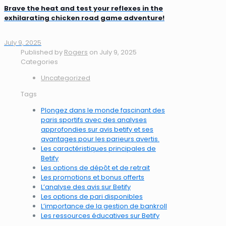
Brave the heat and test your reflexes in the
exhilarating chicken road game adventure!
July 9, 2025
Published by
Rogers
on
July 9, 2025
Categories
Uncategorized
Tags
Plongez dans le monde fascinant des
paris sportifs avec des analyses
approfondies sur avis betify et ses
avantages pour les parieurs avertis.
Les caractéristiques principales de
Betify
Les options de dépôt et de retrait
Les promotions et bonus offerts
L’analyse des avis sur Betify
Les options de pari disponibles
L’importance de la gestion de bankroll
Les ressources éducatives sur Betify