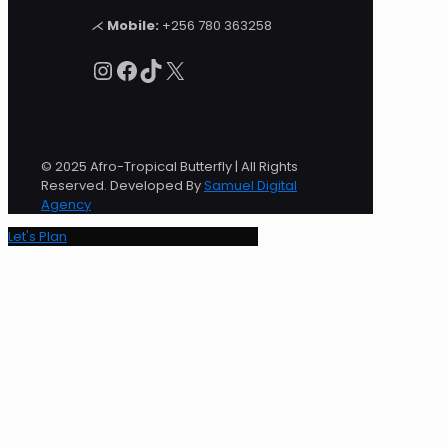
⋌
Mobile:
+256 780 363258
Instagram
Facebook
TikTok
X
© 2025 Afro-Tropical Butterfly | All Rights
Reserved. Developed By
Samuel Digital
Agency
Let's Plan