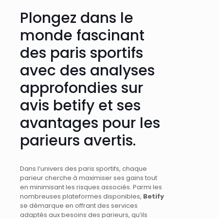
Plongez dans le
monde fascinant
des paris sportifs
avec des analyses
approfondies sur
avis betify et ses
avantages pour les
parieurs avertis.
Dans l’univers des paris sportifs, chaque
parieur cherche à maximiser ses gains tout
en minimisant les risques associés. Parmi les
nombreuses plateformes disponibles,
Betify
se démarque en offrant des services
adaptés aux besoins des parieurs, qu’ils