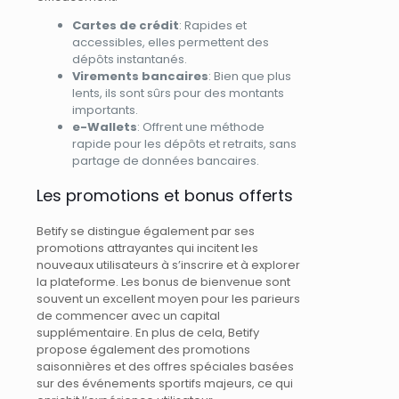
Cartes de crédit
: Rapides et
accessibles, elles permettent des
dépôts instantanés.
Virements bancaires
: Bien que plus
lents, ils sont sûrs pour des montants
importants.
e-Wallets
: Offrent une méthode
rapide pour les dépôts et retraits, sans
partage de données bancaires.
Les promotions et bonus offerts
Betify se distingue également par ses
promotions attrayantes qui incitent les
nouveaux utilisateurs à s’inscrire et à explorer
la plateforme. Les bonus de bienvenue sont
souvent un excellent moyen pour les parieurs
de commencer avec un capital
supplémentaire. En plus de cela, Betify
propose également des promotions
saisonnières et des offres spéciales basées
sur des événements sportifs majeurs, ce qui