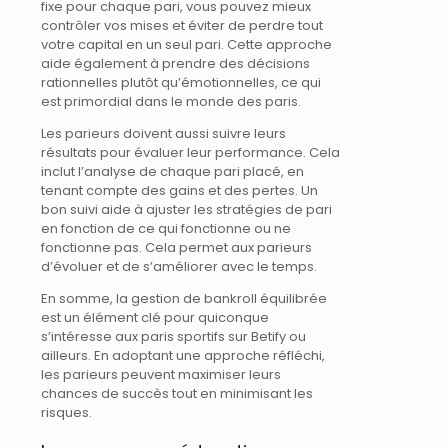
fixe pour chaque pari, vous pouvez mieux
contrôler vos mises et éviter de perdre tout
votre capital en un seul pari. Cette approche
aide également à prendre des décisions
rationnelles plutôt qu’émotionnelles, ce qui
est primordial dans le monde des paris.
Les parieurs doivent aussi suivre leurs
résultats pour évaluer leur performance. Cela
inclut l’analyse de chaque pari placé, en
tenant compte des gains et des pertes. Un
bon suivi aide à ajuster les stratégies de pari
en fonction de ce qui fonctionne ou ne
fonctionne pas. Cela permet aux parieurs
d’évoluer et de s’améliorer avec le temps.
En somme, la gestion de bankroll équilibrée
est un élément clé pour quiconque
s’intéresse aux paris sportifs sur Betify ou
ailleurs. En adoptant une approche réfléchi,
les parieurs peuvent maximiser leurs
chances de succès tout en minimisant les
risques.