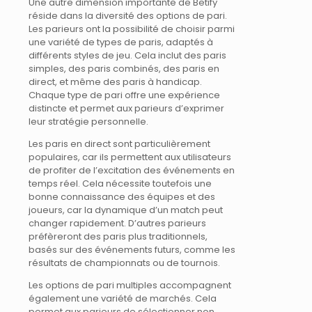
Une autre dimension importante de Betify
réside dans la diversité des options de pari.
Les parieurs ont la possibilité de choisir parmi
une variété de types de paris, adaptés à
différents styles de jeu. Cela inclut des paris
simples, des paris combinés, des paris en
direct, et même des paris à handicap.
Chaque type de pari offre une expérience
distincte et permet aux parieurs d’exprimer
leur stratégie personnelle.
Les paris en direct sont particulièrement
populaires, car ils permettent aux utilisateurs
de profiter de l’excitation des événements en
temps réel. Cela nécessite toutefois une
bonne connaissance des équipes et des
joueurs, car la dynamique d’un match peut
changer rapidement. D’autres parieurs
préfèreront des paris plus traditionnels,
basés sur des événements futurs, comme les
résultats de championnats ou de tournois.
Les options de pari multiples accompagnent
également une variété de marchés. Cela
permet aux parieurs de sélectionner non