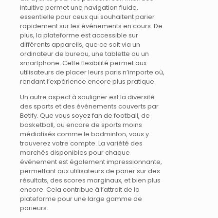
intuitive permet une navigation fluide,
essentielle pour ceux qui souhaitent parier
rapidement sur les événements en cours. De
plus, la plateforme est accessible sur
différents appareils, que ce soit via un
ordinateur de bureau, une tablette ou un
smartphone. Cette flexibilité permet aux
utilisateurs de placer leurs paris n’importe où,
rendant l’expérience encore plus pratique.
Un autre aspect à souligner est la diversité
des sports et des événements couverts par
Betify. Que vous soyez fan de football, de
basketball, ou encore de sports moins
médiatisés comme le badminton, vous y
trouverez votre compte. La variété des
marchés disponibles pour chaque
événement est également impressionnante,
permettant aux utilisateurs de parier sur des
résultats, des scores marginaux, et bien plus
encore. Cela contribue à l’attrait de la
plateforme pour une large gamme de
parieurs.