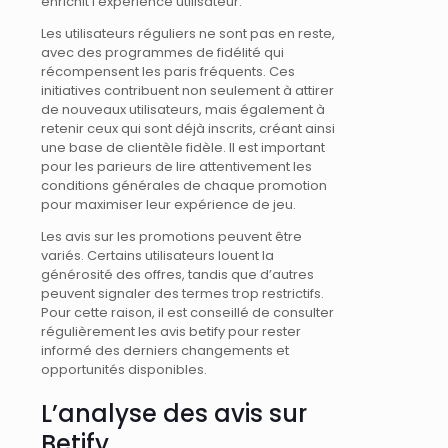
enrichit l’expérience utilisateur.
Les utilisateurs réguliers ne sont pas en reste,
avec des programmes de fidélité qui
récompensent les paris fréquents. Ces
initiatives contribuent non seulement à attirer
de nouveaux utilisateurs, mais également à
retenir ceux qui sont déjà inscrits, créant ainsi
une base de clientèle fidèle. Il est important
pour les parieurs de lire attentivement les
conditions générales de chaque promotion
pour maximiser leur expérience de jeu.
Les avis sur les promotions peuvent être
variés. Certains utilisateurs louent la
générosité des offres, tandis que d’autres
peuvent signaler des termes trop restrictifs.
Pour cette raison, il est conseillé de consulter
régulièrement les avis betify pour rester
informé des derniers changements et
opportunités disponibles.
L’analyse des avis sur
Betify