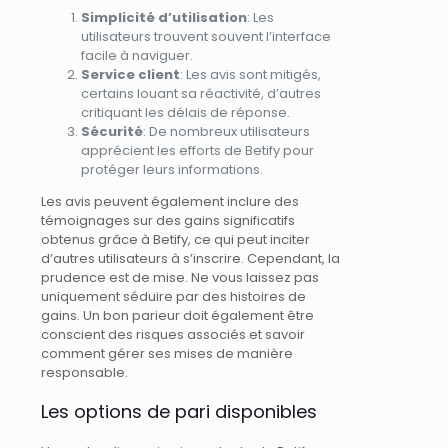
Simplicité d’utilisation
: Les
utilisateurs trouvent souvent l’interface
facile à naviguer.
Service client
: Les avis sont mitigés,
certains louant sa réactivité, d’autres
critiquant les délais de réponse.
Sécurité
: De nombreux utilisateurs
apprécient les efforts de Betify pour
protéger leurs informations.
Les avis peuvent également inclure des
témoignages sur des gains significatifs
obtenus grâce à Betify, ce qui peut inciter
d’autres utilisateurs à s’inscrire. Cependant, la
prudence est de mise. Ne vous laissez pas
uniquement séduire par des histoires de
gains. Un bon parieur doit également être
conscient des risques associés et savoir
comment gérer ses mises de manière
responsable.
Les options de pari disponibles