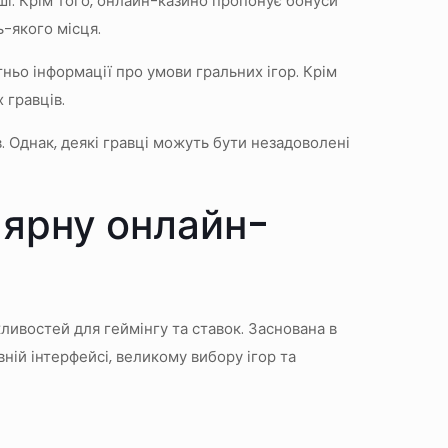
ші. Крім того, онлайн-казино пропонує бонуси
ь-якого місця.
ньо інформації про умови гральних ігор. Крім
 гравців.
. Однак, деякі гравці можуть бути незадоволені
лярну онлайн-
ивостей для геймінгу та ставок. Заснована в
вній інтерфейсі, великому вибору ігор та