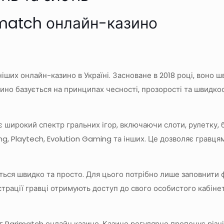
rimatch онлайн-казино
ших онлайн-казино в Україні. Засноване в 2018 році, воно ш
ино базується на принципах чесності, прозорості та швидкос
широкий спектр гральних ігор, включаючи слоти, рулетку, бл
g, Playtech, Evolution Gaming та інших. Це дозволяє гравцям 
ться швидко та просто. Для цього потрібно лише заповнити ф
трації гравці отримують доступ до свого особистого кабінету
г Parimatch онлайн казино. Казино регулярно пропонує різні