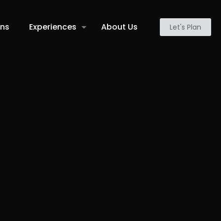
ons
Experiences
About Us
Let's Plan