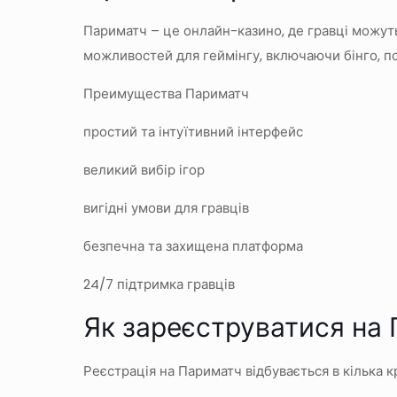
Париматч – це онлайн-казино, де гравці можуть 
можливостей для геймінгу, включаючи бінго, поке
Преимущества Париматч
простий та інтуїтивний інтерфейс
великий вибір ігор
вигідні умови для гравців
безпечна та захищена платформа
24/7 підтримка гравців
Як зареєструватися на
Реєстрація на Париматч відбувається в кілька кр