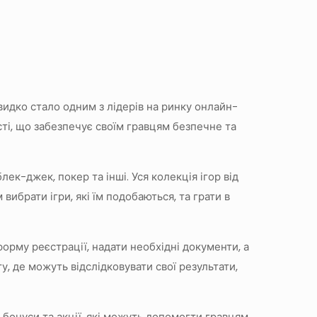
видко стало одним з лідерів на ринку онлайн-
ті, що забезпечує своїм гравцям безпечне та
ек-джек, покер та інші. Уся колекція ігор від
вибрати ігри, які їм подобаються, та грати в
орму реєстрації, надати необхідні документи, а
, де можуть відслідковувати свої результати,
 бонуси та акції, які можуть допомогти гравцям