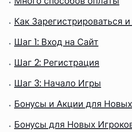
Много способов оплаты
Как Зарегистрироваться и
Шаг 1: Вход на Сайт
Шаг 2: Регистрация
Шаг 3: Начало Игры
Бонусы и Акции для Новых
Бонусы для Новых Игроко