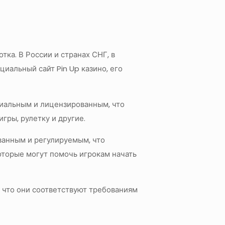
ка. В России и странах СНГ, в
циальный сайт Pin Up казино, его
ициальным и лицензированным, что
гры, рулетку и другие.
ованным и регулируемым, что
которые могут помочь игрокам начать
и что они соответствуют требованиям