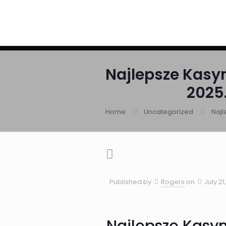
Najlepsze Kasy
2025
Home
Uncategorized
Najl
Published by
Rogers
on
July 21