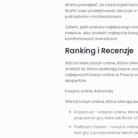
Warto pamiętać, że hazard jest haz
Warto więc podejmować decyzje o w
potrzebami i możliwościami.
Zatem, jeśli szukasz najlepszego kas
miejsce, aby znaleźć najlepsze kasy
komfortowych warunkach.
Ranking i Recenzje
Wśród wielu kasyn online, które ofer
znaleźć te, które spełniają nasze o
najlepszych kasyn online w Polsce w
ekspertów.
Kasyno online Automaty
Wśród kasyn online, które oferują a
Kasyno.pl – kasyno online, któ
popularne gry, takie jak Book of 
Platinum Casino – kasyno onlin
tym gry z producentów takich ja