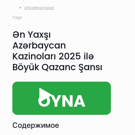
Uncategorized
Tags
Ən Yaxşı
Azərbaycan
Kazinoları 2025 ilə
Böyük Qazanc Şansı
▶️
OYNA
Содержимое