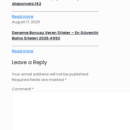
disponveis.142
Read more
August 17, 2025
Deneme Bonusu Veren Siteler – En Güvenilir
Bahis Siteleri 2025.4992
Read more
Leave a Reply
Your email address will not be published.
Required fields are marked
*
Comment
*