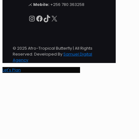
⋌
Mobile:
+256 780 363258
Instagram
Facebook
TikTok
X
© 2025 Afro-Tropical Butterfly | All Rights
Reserved. Developed By
Samuel Digital
Agency
Let's Plan