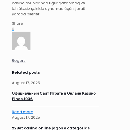
casino oyunlarında uğur qazanmaq və
təhlükəsiz şəkildə oynamaq üçün şərait
yarada bilərlər.
Share
0
Rogers
Related posts
August 17, 2025
Официальный Сайт Играть в Онлайн Казино
Pinco.1936
Read more
August 17, 2025
22Bet casino online jogos e categorias