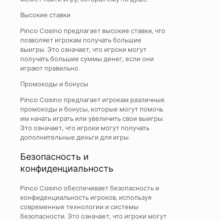
Высокие ставки
Pinco Casino предлагает высокие ставки, что
позволяет игрокам получать большие
выигры. Это означает, что игроки могут
получать большие суммы денег, если они
играют правильно.
Промокоды и бонусы
Pinco Casino предлагает игрокам различные
промокоды и бонусы, которые могут помочь
им начать играть или увеличить свои выигры.
Это означает, что игроки могут получать
дополнительные деньги для игры.
Безопасность и
конфиденциальность
Pinco Casino обеспечивает безопасность и
конфиденциальность игроков, используя
современные технологии и системы
безопасности. Это означает, что игроки могут