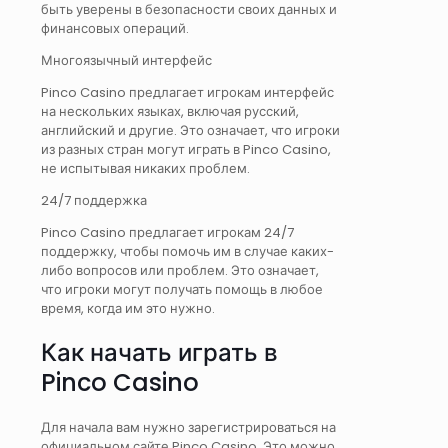
быть уверены в безопасности своих данных и
финансовых операций.
Многоязычный интерфейс
Pinco Casino предлагает игрокам интерфейс
на нескольких языках, включая русский,
английский и другие. Это означает, что игроки
из разных стран могут играть в Pinco Casino,
не испытывая никаких проблем.
24/7 поддержка
Pinco Casino предлагает игрокам 24/7
поддержку, чтобы помочь им в случае каких-
либо вопросов или проблем. Это означает,
что игроки могут получать помощь в любое
время, когда им это нужно.
Как начать играть в
Pinco Casino
Для начала вам нужно зарегистрироваться на
официальном сайте Pinco Casino. Это можно