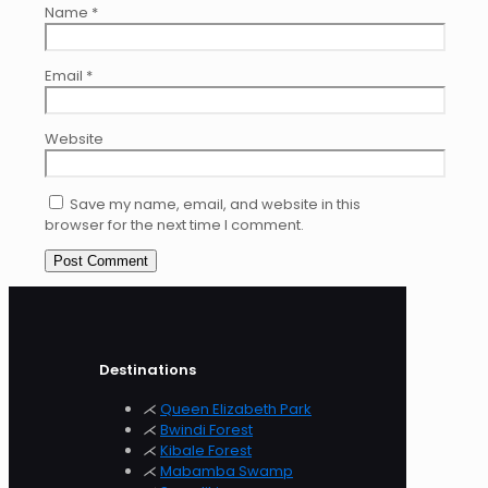
Name
*
Email
*
Website
Save my name, email, and website in this
browser for the next time I comment.
Destinations
⋌
Queen Elizabeth Park
⋌
Bwindi Forest
⋌
Kibale Forest
⋌
Mabamba Swamp