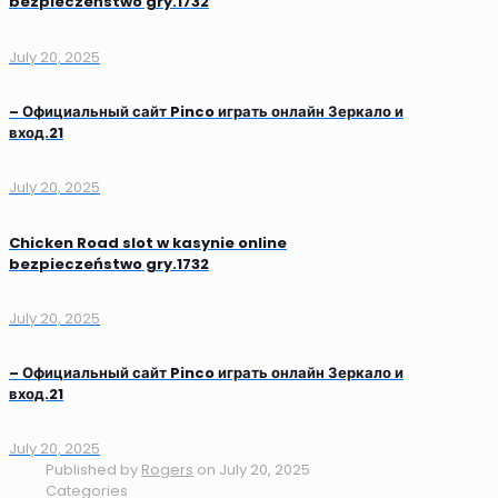
bezpieczeństwo gry.1732
July 20, 2025
– Официальный сайт Pinco играть онлайн Зеркало и
вход.21
July 20, 2025
Chicken Road slot w kasynie online
bezpieczeństwo gry.1732
July 20, 2025
– Официальный сайт Pinco играть онлайн Зеркало и
вход.21
July 20, 2025
Published by
Rogers
on
July 20, 2025
Categories