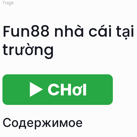
Tags
Fun88 nhà cái tại
trường
▶️ CHơI
Содержимое