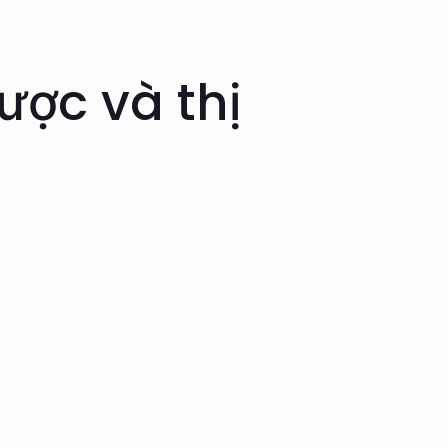
ược và thị