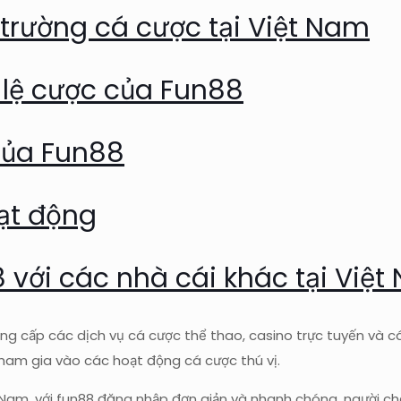
trường cá cược tại Việt Nam
 lệ cược của Fun88
của Fun88
oạt động
 với các nhà cái khác tại Việ
g cấp các dịch vụ cá cược thể thao, casino trực tuyến và các 
ham gia vào các hoạt động cá cược thú vị.
 Nam, với fun88 đăng nhập đơn giản và nhanh chóng, người chơ