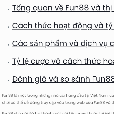
Tổng quan về Fun88 và thị 
Cách thức hoạt động và tỷ
Các sản phẩm và dịch vụ 
Tỷ lệ cược và cách thức h
Đánh giá và so sánh Fun88
Fun88 là một trong những nhà cái hàng đầu tại Việt Nam, cun
chơi có thể dễ dàng truy cập vào trang web của Fun88 và t
Fun88 nhà cái đã trở thành một cái tên quen thuộc tại Việt