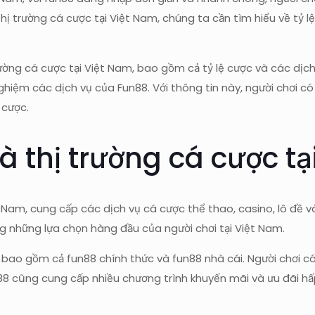
 thị trường cá cược tại Việt Nam, chúng ta cần tìm hiểu về tỷ
rường cá cược tại Việt Nam, bao gồm cả tỷ lệ cược và các dị
hiệm các dịch vụ của Fun88. Với thông tin này, người chơi có
 cược.
 thị trường cá cược tạ
 Nam, cung cấp các dịch vụ cá cược thể thao, casino, lô đề và
g những lựa chọn hàng đầu của người chơi tại Việt Nam.
bao gồm cả fun88 chính thức và fun88 nhà cái. Người chơi có
n88 cũng cung cấp nhiều chương trình khuyến mãi và ưu đãi hấ