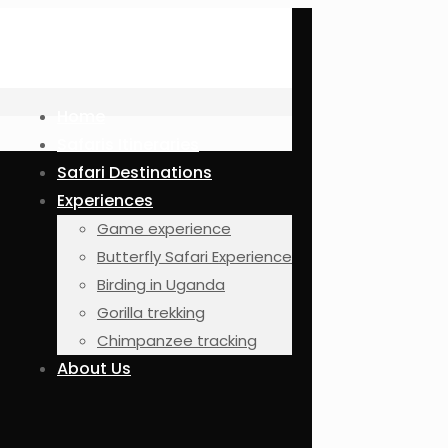
Home
Safaris Itineraries
Safari Destinations
Experiences
Game experience
Butterfly Safari Experience
Birding in Uganda
Gorilla trekking
Chimpanzee tracking
About Us