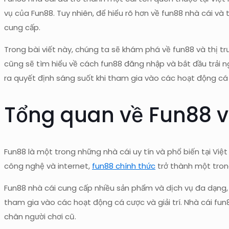
vụ của Fun88. Tuy nhiên, để hiểu rõ hơn về fun88 nhà cái và
cung cấp.
Trong bài viết này, chúng ta sẽ khám phá về fun88 và thị t
cũng sẽ tìm hiểu về cách fun88 đăng nhập và bắt đầu trải ng
ra quyết định sáng suốt khi tham gia vào các hoạt động cá
Tổng quan về Fun88 và
Fun88 là một trong những nhà cái uy tín và phổ biến tại Việt
công nghệ và internet,
fun88 chính thức
trở thành một tron
Fun88 nhà cái cung cấp nhiều sản phẩm và dịch vụ đa dạng, 
tham gia vào các hoạt động cá cược và giải trí. Nhà cái fu
chân người chơi cũ.