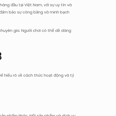
àng đầu tại Việt Nam, với sự uy tín và
ôn đảm bảo sự công bằng và minh bạch
chuyên gia. Người chơi có thể dễ dàng
8
Để hiểu rõ về cách thức hoạt động và tỷ
 sản phẩm khác. Mỗi sản phẩm và dịch vụ