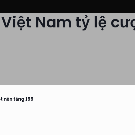
 Việt Nam tỷ lệ cượ
t nền tảng.155