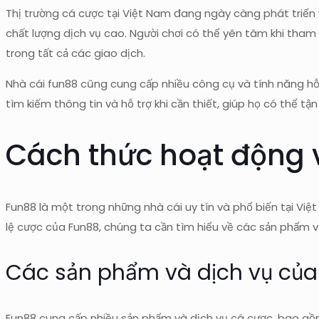
Thị trường cá cược tại Việt Nam đang ngày càng phát triển v
chất lượng dịch vụ cao. Người chơi có thể yên tâm khi tham
trong tất cả các giao dịch.
Nhà cái fun88 cũng cung cấp nhiều công cụ và tính năng hỗ 
tìm kiếm thông tin và hỗ trợ khi cần thiết, giúp họ có thể tậ
Cách thức hoạt động v
Fun88 là một trong những nhà cái uy tín và phổ biến tại Vi
lệ cược của Fun88, chúng ta cần tìm hiểu về các sản phẩm 
Các sản phẩm và dịch vụ củ
Fun88 cung cấp nhiều sản phẩm và dịch vụ cá cược, bao gồm