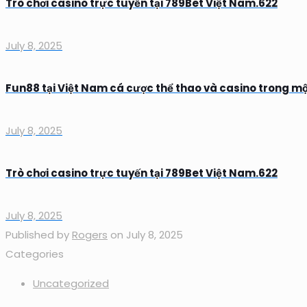
Trò chơi casino trực tuyến tại 789Bet Việt Nam.622
July 8, 2025
Fun88 tại Việt Nam cá cược thể thao và casino trong mộ
July 8, 2025
Trò chơi casino trực tuyến tại 789Bet Việt Nam.622
July 8, 2025
Published by
Rogers
on
July 8, 2025
Categories
Uncategorized