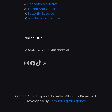
⋌
Responsible Travel
⋌
Terms And Conditions
⋌
Butterfly Species
⋌
First Time Travel Tips
Reach Out
⋌
Mobile:
+256 780 363258
Instagram
Facebook
TikTok
X
© 2026 Afro-Tropical Butterfly | All Rights Reserved.
Developed By
Samuel Digital Agency