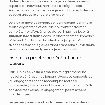
d’interactions sociales encourage les développeurs à
explorer de nouveaux horizons. En intégrant ces
éléments, les concepteurs de jeux sont susceptibles de
captiver un public encore plus large.
De plus, le développement de technologies comme la
réalité augmentée et virtuelle pourrait transformer
complètement l’expérience de jeu. Imaginez jouer à
Chicken Road demo
dans un environnement immersif
où la réalité et le monde virtuel se rejoignent. Ces
avancées technologiques stimuleront sans aucun doute
l’essor de nouveaux types de jeux captivants.
Inspirer la prochaine génération de
joueurs
Enfin,
Chicken Road demo
inspire également une
nouvelle génération de joueurs. Avec des concepts de
jeu engageants et des mécaniques faciles à
comprendre, il est accessible aux jeunes joueurs. Cette
convivialité favorise un engagement positif avec le
monde du jeu.
Les jeunes joueurs sont particulièrement sensibles aux