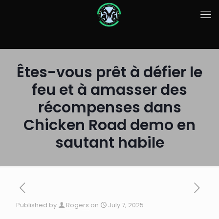
Êtes-vous prêt à défier le
feu et à amasser des
récompenses dans
Chicken Road demo en
sautant habile
Published by
Rogers
on
July 7, 2025