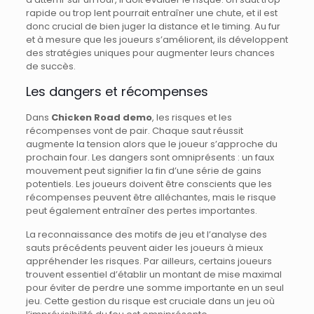
rapide ou trop lent pourrait entraîner une chute, et il est
donc crucial de bien juger la distance et le timing. Au fur
et à mesure que les joueurs s’améliorent, ils développent
des stratégies uniques pour augmenter leurs chances
de succès.
Les dangers et récompenses
Dans
Chicken Road demo
, les risques et les
récompenses vont de pair. Chaque saut réussit
augmente la tension alors que le joueur s’approche du
prochain four. Les dangers sont omniprésents : un faux
mouvement peut signifier la fin d’une série de gains
potentiels. Les joueurs doivent être conscients que les
récompenses peuvent être alléchantes, mais le risque
peut également entraîner des pertes importantes.
La reconnaissance des motifs de jeu et l’analyse des
sauts précédents peuvent aider les joueurs à mieux
appréhender les risques. Par ailleurs, certains joueurs
trouvent essentiel d’établir un montant de mise maximal
pour éviter de perdre une somme importante en un seul
jeu. Cette gestion du risque est cruciale dans un jeu où