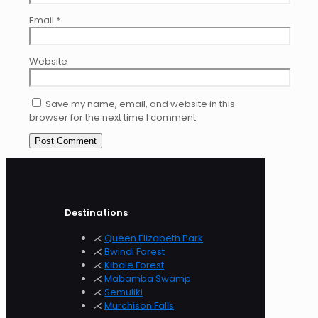
Email
*
Website
Save my name, email, and website in this
browser for the next time I comment.
Destinations
⋌
Queen Elizabeth Park
⋌
Bwindi Forest
⋌
Kibale Forest
⋌
Mabamba Swamp
⋌
Semuliki
⋌
Murchison
Falls