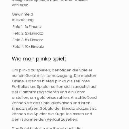
variieren.
Gewinnfeld
Auszahlung
Feld 1
1x Einsatz
Feld 2
2x Einsatz
Feld 3
5x Einsatz
Feld 4
10x Einsatz
Wie man plinko spielt
Um plinko zu spielen, benötigen die Spieler
nur ein Gerät mit Internetzugang. Die meisten
Online-Casinos bieten plinko als Teil ihres
Portfolios an. Spieler sollten sich zunächst auf
der Plattform registrieren und ein Konto
erstellen, um geld einzuzahlen. Anschließend
können sie das Spiel auswählen und ihren
Einsatz setzen. Sobald der Einsatz platziert ist,
können die Spieler die Kugel loslassen und
dem spannenden Verlauf zusehen.
Das Spiel bietet in der Regel auch die