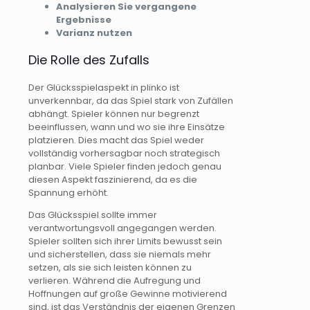
Analysieren Sie vergangene
Ergebnisse
Varianz nutzen
Die Rolle des Zufalls
Der Glücksspielaspekt in plinko ist
unverkennbar, da das Spiel stark von Zufällen
abhängt. Spieler können nur begrenzt
beeinflussen, wann und wo sie ihre Einsätze
platzieren. Dies macht das Spiel weder
vollständig vorhersagbar noch strategisch
planbar. Viele Spieler finden jedoch genau
diesen Aspekt faszinierend, da es die
Spannung erhöht.
Das Glücksspiel sollte immer
verantwortungsvoll angegangen werden.
Spieler sollten sich ihrer Limits bewusst sein
und sicherstellen, dass sie niemals mehr
setzen, als sie sich leisten können zu
verlieren. Während die Aufregung und
Hoffnungen auf große Gewinne motivierend
sind, ist das Verständnis der eigenen Grenzen