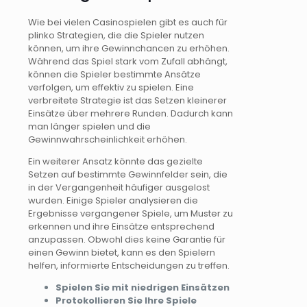
Wie bei vielen Casinospielen gibt es auch für
plinko Strategien, die die Spieler nutzen
können, um ihre Gewinnchancen zu erhöhen.
Während das Spiel stark vom Zufall abhängt,
können die Spieler bestimmte Ansätze
verfolgen, um effektiv zu spielen. Eine
verbreitete Strategie ist das Setzen kleinerer
Einsätze über mehrere Runden. Dadurch kann
man länger spielen und die
Gewinnwahrscheinlichkeit erhöhen.
Ein weiterer Ansatz könnte das gezielte
Setzen auf bestimmte Gewinnfelder sein, die
in der Vergangenheit häufiger ausgelost
wurden. Einige Spieler analysieren die
Ergebnisse vergangener Spiele, um Muster zu
erkennen und ihre Einsätze entsprechend
anzupassen. Obwohl dies keine Garantie für
einen Gewinn bietet, kann es den Spielern
helfen, informierte Entscheidungen zu treffen.
Spielen Sie mit niedrigen Einsätzen
Protokollieren Sie Ihre Spiele