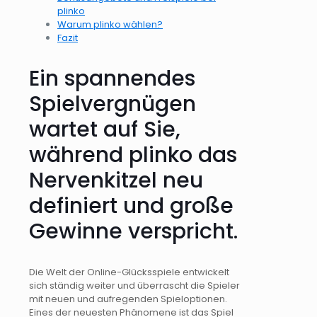
plinko
Warum plinko wählen?
Fazit
Ein spannendes
Spielvergnügen
wartet auf Sie,
während plinko das
Nervenkitzel neu
definiert und große
Gewinne verspricht.
Die Welt der Online-Glücksspiele entwickelt
sich ständig weiter und überrascht die Spieler
mit neuen und aufregenden Spieloptionen.
Eines der neuesten Phänomene ist das Spiel