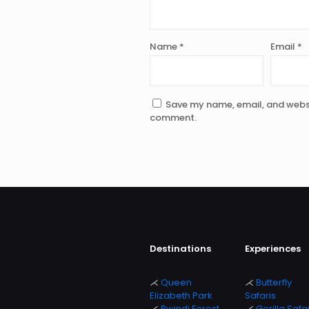
Name
*
Email
*
Save my name, email, and websit
comment.
Destinations
Experiences
⋌
Queen
⋌
Butterfly
Elizabeth Park
Safaris
⋌
Bwindi Forest
⋌
Gorilla Safa