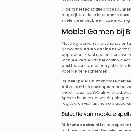
Tijdens het registratieproces kunne
mogelijk om deze later aan te passe
spelers een probleemloze ervaring 
Mobiel Gamen bij B
Met de groei van smartphones en tab
geworden.
Bruno casino nl
heeft z
apparaten, zodat spelers hun favorie
mobiele versie van het casino biedt 
desktopversie, met een gebruiksvrie
voor kleinere schermen.
Dit stelt spelers in staat om te gen
dat ze aan hun desktopcomputer vast
beschikbaar op iOS als Android, wat
Spelers kunnen eenvoudig inloggen
registreren via hun mobiele apparaa
Selectie van mobiele spell
Bij
bruno casino nl
kunnen spelers h
mobiele apparaten. De selectie om