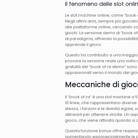
Il fenomeno delle slot onli
Le slot machine online, come “book of
Negli ultimi anni, sempre più giocator
alle piattaforme online, cercando c
giochi. La versione demo di “book of
di paradigma, offrendo la possibilità
apprende il gioco.
Questo ha contribuito a una maggiore 
provare la versione reale una volta a
gratuità del “book of ra demo” sono 
appassionati verso il mondo del gio
Meccaniche di gioc
Il “book of ra” è una slot machine a 
10 linee, che rappresentano diverse co
stesso, i faraoni e le divinità egizie, 
allinearli per ottenere vincite. Un a
gioco, che viene attivata quando si ot
Questa funzione bonus offre respins e l
aumentando esponenzialmente le pot