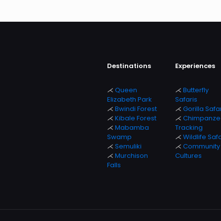
Destinations
Experiences
⋌
Queen
⋌
Butterfly
Elizabeth Park
Safaris
⋌
Bwindi Forest
⋌
Gorilla Safa
⋌
Kibale Forest
⋌
Chimpanze
⋌
Mabamba
Tracking
Swamp
⋌
Wildlife Safa
⋌
Semuliki
⋌
Community
⋌
Murchison
Cultures
Falls