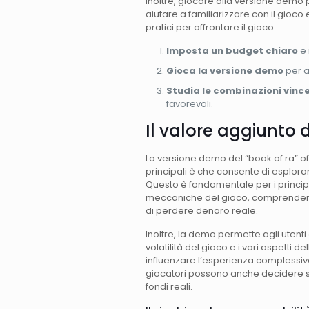
Inoltre, giocare alla versione demo 
aiutare a familiarizzare con il gioco
pratici per affrontare il gioco:
Imposta un budget chiaro
e 
Gioca la versione demo
per a
Studia le combinazioni vince
favorevoli.
Il valore aggiunto 
La versione demo del “book of ra” of
principali è che consente di esplorare
Questo è fondamentale per i princi
meccaniche del gioco, comprendere 
di perdere denaro reale.
Inoltre, la demo permette agli utenti
volatilità del gioco e i vari aspetti 
influenzare l’esperienza complessiva
giocatori possono anche decidere se
fondi reali.