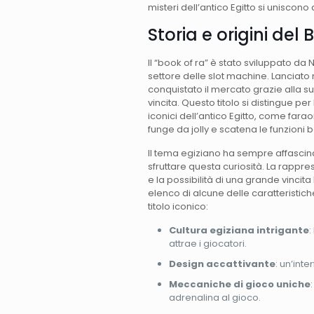
misteri dell’antico Egitto si uniscono 
Storia e origini del
Il “book of ra” è stato sviluppato da
settore delle slot machine. Lanciato 
conquistato il mercato grazie alla su
vincita. Questo titolo si distingue p
iconici dell’antico Egitto, come faraon
funge da jolly e scatena le funzioni 
Il tema egiziano ha sempre affascin
sfruttare questa curiosità. La rappre
e la possibilità di una grande vincit
elenco di alcune delle caratteristich
titolo iconico:
Cultura egiziana intrigante
:
attrae i giocatori.
Design accattivante
: un’int
Meccaniche di gioco uniche
adrenalina al gioco.