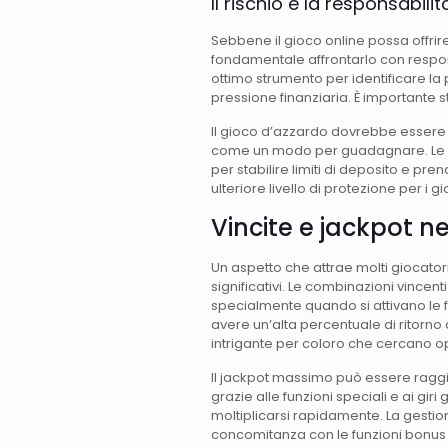
Il rischio e la responsabili
Sebbene il gioco online possa offrire
fondamentale affrontarlo con respon
ottimo strumento per identificare l
pressione finanziaria. È importante st
Il gioco d’azzardo dovrebbe essere v
come un modo per guadagnare. Le pi
per stabilire limiti di deposito e pr
ulteriore livello di protezione per i gi
Vincite e jackpot n
Un aspetto che attrae molti giocatori 
significativi. Le combinazioni vince
specialmente quando si attivano le fun
avere un’alta percentuale di ritorno 
intrigante per coloro che cercano opp
Il jackpot massimo può essere raggiun
grazie alle funzioni speciali e ai giri 
moltiplicarsi rapidamente. La gestio
concomitanza con le funzioni bonus p