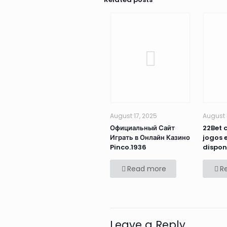
August 17, 2025
August 
Официальный Сайт
22Bet 
Играть в Онлайн Казино
jogos 
Pinco.1936
dispon
Read more
R
Leave a Reply