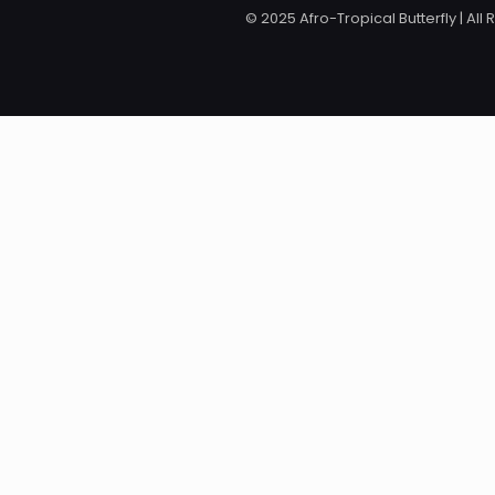
© 2025 Afro-Tropical Butterfly | Al